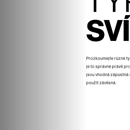
TY
SV
Prozkoumejte různé typy
je to správné právě pr
jsou vhodná zápustná s
použít závěsná.