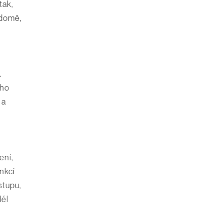
tak,
 domě,
.
ého
 a
ení,
unkcí
stupu,
dél