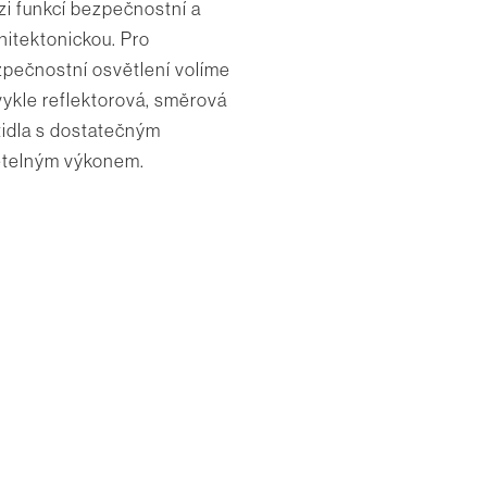
i funkcí bezpečnostní a
hitektonickou. Pro
pečnostní osvětlení volíme
ykle reflektorová, směrová
tidla s dostatečným
ětelným výkonem.