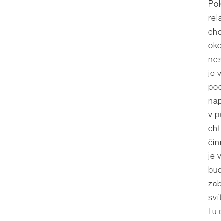
Pok
rel
chc
oko
nes
je 
pod
nap
v p
cht
čin
je 
bud
zab
sví
I u