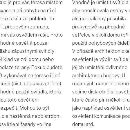
ud je pro vás terasa místem
Vhodné je umístit svítidla 
axace a při pobytu na ní si
aby neoslňovala osoby v
ete také užít pohledu na
ale naopak aby působila
lí, především zahradu,
překvapivě na případné
mí vás osvětlení rušit. Proto
vetřelce v okolí domu (při
vhodné osvětlit pouze
použití pohybových čidel)
lahu zápustnými svítidly
V případě architektonick
říklad ve zdi domu nebo
osvětlení je výběr svítidel
odlaze terasy. Pokud budete
jejich umístění ovlivněno
ít vykonávat na terase i jiné
architekturou budovy. U
nosti (číst, připravovat jídlo)
rodinných domů nicméně
vhodné použít svítidla, která
volíme diskrétnější osvětl
ou toto osvětlení
které často plní několik f
ezpečit. Mohou to být
jako například osvětlení v
tidla nástěnná nebo stropní.
osvětlení komunikace po
 osvětlení fasády volíme
domu atd.