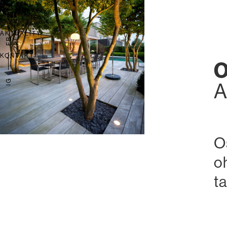
NAŠE REALIZACE
AKTUALITY
ZPĚT
FB
KONTAKT
O
IG
A
O
o
t