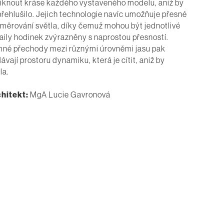
iknout kráse každého vystaveného modelu, aniž by
 přehlušilo. Jejich technologie navíc umožňuje přesné
měrování světla, díky čemuž mohou být jednotlivé
aily hodinek zvýrazněny s naprostou přesností.
né přechody mezi různými úrovněmi jasu pak
ávají prostoru dynamiku, která je cítit, aniž by
la.
hitekt:
MgA Lucie Gavronová