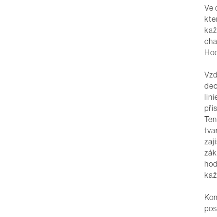
Ve 
kte
kaž
cha
Hod
Vzd
dec
lin
při
Ten
tva
zaj
zák
hod
kaž
Kom
pos