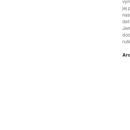
vyn
jej
nas
det
Jem
dod
ruši
Arc