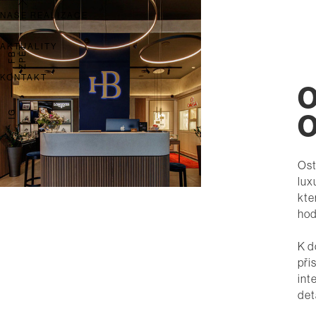
NAŠE REALIZACE
AKTUALITY
ZPĚT
FB
KONTAKT
O
IG
O
Ost
lux
kte
hod
K d
při
int
det