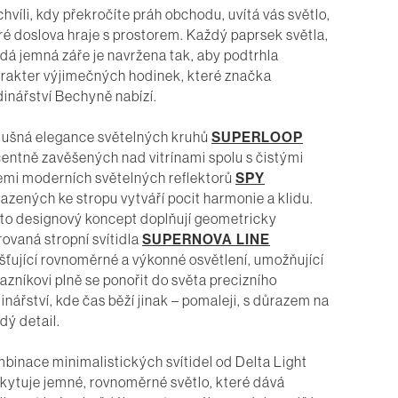
chvíli, kdy překročíte práh obchodu, uvítá vás světlo,
ré doslova hraje s prostorem. Každý paprsek světla,
dá jemná záře je navržena tak, aby podtrhla
rakter výjimečných hodinek, které značka
inářství Bechyně nabízí.
ušná elegance světelných kruhů
SUPERLOOP
entně zavěšených nad vitrínami spolu s čistými
iemi moderních světelných reflektorů
SPY
sazených ke stropu vytváří pocit harmonie a klidu.
to designový koncept doplňují geometricky
rovaná stropní svítidla
SUPERNOVA LINE
išťující rovnoměrné a výkonné osvětlení, umožňující
azníkovi plně se ponořit do světa precizního
inářství, kde čas běží jinak – pomaleji, s důrazem na
dý detail.
binace minimalistických svítidel od Delta Light
kytuje jemné, rovnoměrné světlo, které dává