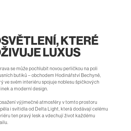
SVĚTLENÍ, KTERÉ
ŽIVUJE LUXUS
rava se může pochlubit novou perličkou na poli
usních butiků – obchodem Hodinářství Bechyně,
rý ve svém interiéru spojuje noblesu špičkových
inek a moderní design.
osažení výjimečné atmosféry v tomto prostoru
spěla i svítidla od Delta Light, která dodávají celému
eriéru ten pravý lesk a vdechují život každému
ailu.