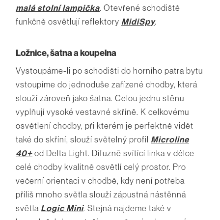
malá stolní lampička
. Otevřené schodiště
funkčně osvětlují reflektory
MidiSpy
.
Ložnice, šatna a koupelna
Vystoupáme-li po schodišti do horního patra bytu
vstoupíme do jednoduše zařízené chodby, která
slouží zároveň jako šatna. Celou jednu stěnu
vyplňují vysoké vestavné skříně. K celkovému
osvětlení chodby, při kterém je perfektně vidět
také do skříní, slouží světelný profil
Microline
40+
od Delta Light. Difuzně svítící linka v délce
celé chodby kvalitně osvětlí celý prostor. Pro
večerní orientaci v chodbě, kdy není potřeba
příliš mnoho světla slouží zápustná nástěnná
světla
Logic Mini
. Stejná najdeme také v