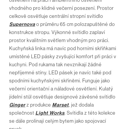
vhodného pro klidné večerní posezení. Prostor
celkově osvětluje centrální stropní svítidlo
Supernova
o průměru 65 cm polozapuštěné do
konstrukce stropu. Výkonné svítidlo zaplaví
prostor kvalitním světlem vhodným pro práci.
Kuchyňská linka má navíc pod horními skříňkami
umístěné LED pásky zvyšující komfort při práci v
kuchyni. Pod rukama tak nevznikají žádné
nepříjemné stíny. LED pásek je navíc také pod
spodními kuchyňskými skříněmi. Funguje jako
večerní orientační a náladové osvětlení. Kulatý
jídelní stůl osvětluje designové závěsné svítidlo
Ginger
z produkce
Marset
, jež dodala
společnost
Light Works
. Svítidla z této kolekce
se dále prolínají celým bytem jako spojovací
prvek.