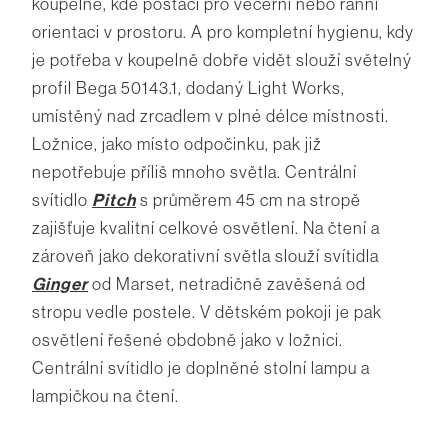
koupelně, kde postačí pro večerní nebo ranní
orientaci v prostoru. A pro kompletní hygienu, kdy
je potřeba v koupelně dobře vidět slouží světelný
profil Bega 50143.1, dodaný Light Works,
umístěný nad zrcadlem v plné délce místnosti.
Ložnice, jako místo odpočinku, pak již
nepotřebuje příliš mnoho světla. Centrální
svítidlo
Pitch
s průměrem 45 cm na stropě
zajišťuje kvalitní celkové osvětlení. Na čtení a
zároveň jako dekorativní světla slouží svítidla
Ginger
od Marset, netradičně zavěšená od
stropu vedle postele. V dětském pokoji je pak
osvětlení řešené obdobně jako v ložnici.
Centrální svítidlo je doplněné stolní lampu a
lampičkou na čtení.