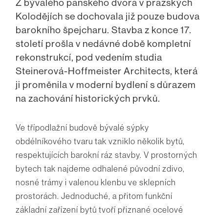
Z bývalého panského dvora v pražských
Kolodějích se dochovala již pouze budova
barokního špejcharu. Stavba z konce 17.
století prošla v nedávné době kompletní
rekonstrukcí, pod vedením studia
Steinerová-Hoffmeister Architects, která
ji proměnila v moderní bydlení s důrazem
na zachování historických prvků.
Ve třípodlažní budově bývalé sýpky
obdélníkového tvaru tak vzniklo několik bytů,
respektujících barokní ráz stavby. V prostorných
bytech tak najdeme odhalené původní zdivo,
nosné trámy i valenou klenbu ve sklepních
prostorách. Jednoduché, a přitom funkční
základní zařízení bytů tvoří přiznané ocelové