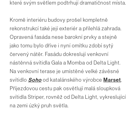
které svým světlem podtrhují dramatičnost místa.
Kromě interiéru budovy prošel kompletně
rekonstrukcí také její exteriér a přilehlá zahrada.
Opravená fasáda nese barokní prvky a stejně
jako tomu bylo dříve i nyní omítku zdobí sytý
červený nátěr. Fasádu dokreslují venkovní
nástěnná svítidla Gala a Momba od Delta Light.
Na venkovní terase je umístěné velké závěsné
svítidlo
Soho
od katalánského výrobce
Marset
.
Příjezdovou cestu pak osvětlují malá sloupková
svítidla Striper, rovněž od Delta Light, vykreslující
na zemi úzký pruh světla.