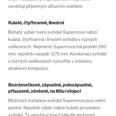
osvětlují příjemným difuzním světlem.
Kulaté, čtyřhranné, lineární
Bohatý výběr tvarů svítidel Supernova nabízí
kulatá, čtyřhranná i lineární svítidla v různých
velikostech. Nejmenší Supernova má průměr 260
mm, největší naopak 1275 mm. Kombinací svítidel
v různých velikostech vytvoříte v interiéru
atraktivní kompozici.
Bezrámečkové, zápustné, polozápustné,
přisazené, závěsné, na lištu i stojací
Možnosti instalace svítidel Supernova jsou velmi
pestré. Největší výběr nabízí kulaté provedení
svítidel. Ty umožňují hned několik možností