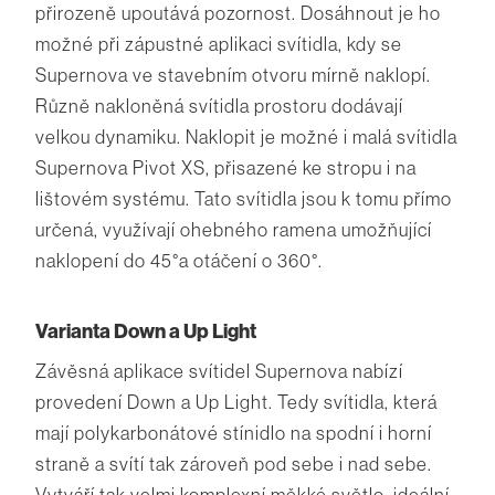
přirozeně upoutává pozornost. Dosáhnout je ho
možné při zápustné aplikaci svítidla, kdy se
Supernova ve stavebním otvoru mírně naklopí.
Různě nakloněná svítidla prostoru dodávají
velkou dynamiku. Naklopit je možné i malá svítidla
Supernova Pivot XS, přisazené ke stropu i na
lištovém systému. Tato svítidla jsou k tomu přímo
určená, využívají ohebného ramena umožňující
naklopení do 45°a otáčení o 360°.
Varianta Down a Up Light
Závěsná aplikace svítidel Supernova nabízí
provedení Down a Up Light. Tedy svítidla, která
mají polykarbonátové stínidlo na spodní i horní
straně a svítí tak zároveň pod sebe i nad sebe.
Vytváří tak velmi komplexní měkké světlo, ideální