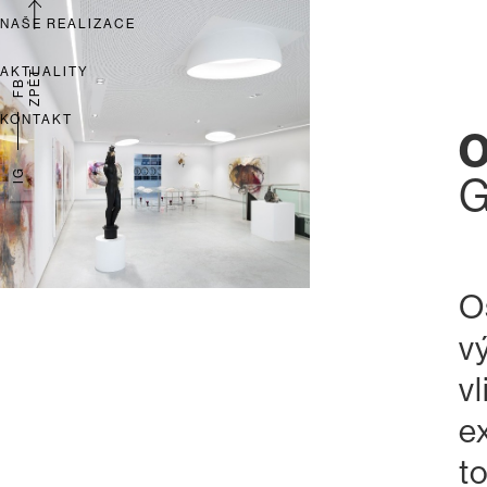
NAŠE REALIZACE
AKTUALITY
ZPĚT
FB
KONTAKT
O
IG
G
O
v
vl
e
t