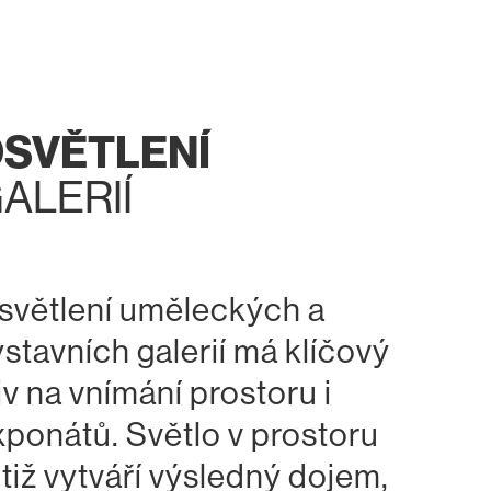
SVĚTLENÍ
ALERIÍ
světlení uměleckých a
ýstavních galerií má klíčový
iv na vnímání prostoru i
xponátů. Světlo v prostoru
otiž vytváří výsledný dojem,