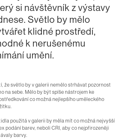
terý si návštěvník z výstavy
dnese. Světlo by mělo
tvářet klidné prostředí,
hodné k nerušenému
nímání umění.
tí, že světlo by v galerii nemělo strhávat pozornost
o na sebe. Mělo by být spíše nástrojem ke
ostředkování co možná nejlepšího uměleckého
žitku.
tidla použitá v galerii by měla mít co možná nejvyšší
ex podání barev, neboli CRI, aby co nejpřirozeněji
ávaly barvy.