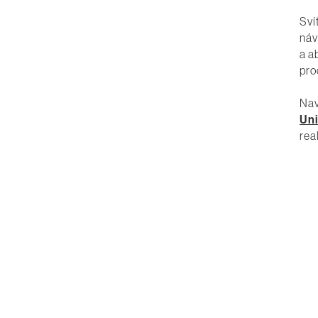
Sví
náv
a a
pro
Nav
Uni
rea