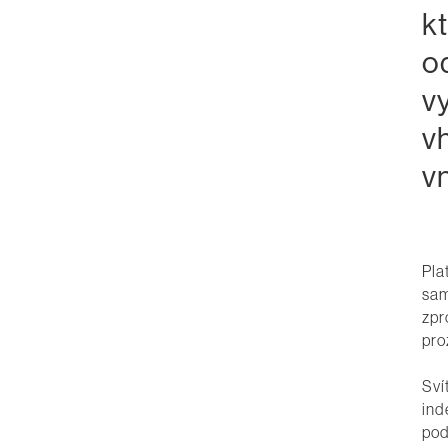
k
o
vy
v
v
Pla
sam
zpr
pro
Sví
ind
pod