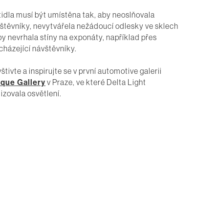
tidla musí být umístěna tak, aby neoslňovala
štěvníky, nevytvářela nežádoucí odlesky ve sklech
by nevrhala stíny na exponáty, například přes
cházející návštěvníky.
štivte a inspirujte se v první automotive galerii
que Gallery
v Praze, ve které Delta Light
lizovala osvětlení.