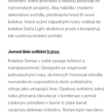
osvětlení, které architekti s oblibou používají do
různorodých projektů. Aby nabídla i moderní
dekorativní svítidla, představila hned tři nové
kolekce, které svými nápaditými tvary vnášejí do
kolekce Delta Light atraktivní prvek a kompletují
tak ucelenou kolekci svítidel.
Jemné linie svítidel
Soiree
Kolekce Soiree v sobě spojuje lehkost a
transparentnost. Designéři se inspirovali
jednoduchými tvary, do kterých formovali stínidla
rovnoměrně rozprostřená okolo světelného
zdroje jako ustupující linie. Opálový světelný zdroj
nebo přiznaná žárovka je v kombinaci s jemně
zdobným stínidlem v černé či zlaté barvě
výraznou dekorací interiéru. Soiree bylo navrženo