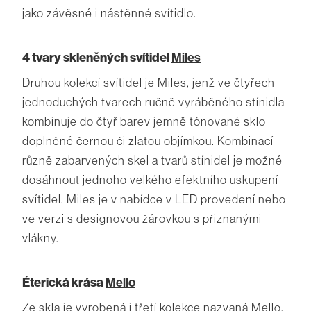
jako závěsné i nástěnné svítidlo.
4 tvary skleněných svítidel
Miles
Druhou kolekcí svítidel je Miles, jenž ve čtyřech
jednoduchých tvarech ručně vyráběného stínidla
kombinuje do čtyř barev jemně tónované sklo
doplněné černou či zlatou objímkou. Kombinací
různě zabarvených skel a tvarů stínidel je možné
dosáhnout jednoho velkého efektního uskupení
svítidel. Miles je v nabídce v LED provedení nebo
ve verzi s designovou žárovkou s přiznanými
vlákny.
Éterická krása
Mello
Ze skla je vyrobená i třetí kolekce nazvaná Mello,