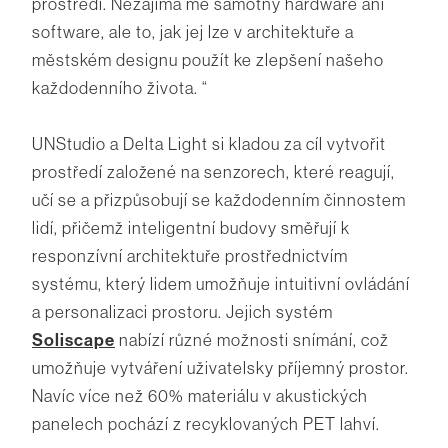
prostředí. Nezajímá mě samotný hardware ani
software, ale to, jak jej lze v architektuře a
městském designu použít ke zlepšení našeho
každodenního života. “
UNStudio a Delta Light si kladou za cíl vytvořit
prostředí založené na senzorech, které reagují,
učí se a přizpůsobují se každodenním činnostem
lidí, přičemž inteligentní budovy směřují k
responzívní architektuře prostřednictvím
systému, který lidem umožňuje intuitivní ovládání
a personalizaci prostoru. Jejich systém
Soliscape
nabízí různé možnosti snímání, což
umožňuje vytváření uživatelsky příjemný prostor.
Navíc více než 60% materiálu v akustických
panelech pochází z recyklovaných PET lahví.