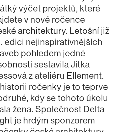
rátký výčet projektů, které
ajdete v nové ročence
ské architektury. Letošní již
. edici nejinspirativnějších
taveb pohledem jedné
sobnosti sestavila Jitka
essová z ateliéru Ellement.
historii ročenky je to teprve
odruhé, kdy se tohoto úkolu
jala žena. Společnost Delta
ight je hrdým sponzorem
očenky české architektury