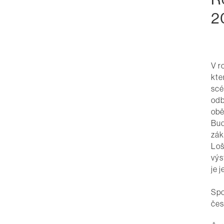
20
V r
kte
scé
odb
obě
Bud
zák
Loš
výs
je 
Spo
čes