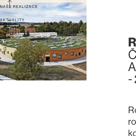
NAŠE REALIZACE
AKTUALITY
ZPĚT
FB
KONTAKT
IG
Č
A
-
R
r
k