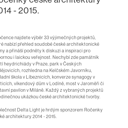
14 - 2015.‍
očence najdete výběr 33 výjimečných projektů,
ré nabízí přehled soudobé české architektonické
ny a přináší podněty k diskuzi a inspiraci pro
ornou i laickou veřejnost. Nechybí zde památník
tí heydrichiády v Praze, park v Českých
ějovicích, rozhledna na Kelčském Javorníku,
ladní škola v Líbeznicích, konverze synagogy v
ticích, víkendový dům v Lodíně, most v Jaroměři či
tavní pavilon v Miláně. Každý z vybraných projektů
jedinečnou ukázkou české architektonické tvorby.
lečnost Delta Light je hrdým sponzorem Ročenky
ké architektury 2014 - 2015.