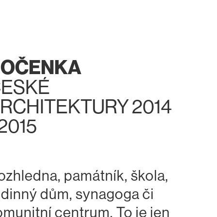
ROČENKA
ESKÉ
RCHITEKTURY 2014
 2015
ozhledna, památník, škola,
odinný dům, synagoga či
omunitní centrum. To je jen