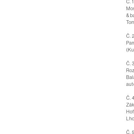
Č. 1
Mos
& b
Tom
Č. 
Pam
(Ku
Č. 
Roz
Bal
aut
Č. 
Zák
Hof
Lho
Č. 