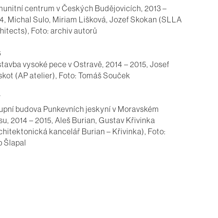
unitní centrum v Českých Budějovicích, 2013 –
4, Michal Sulo, Miriam Lišková, Jozef Skokan (SLLA
hitects), Foto: archiv autorů
6
tavba vysoké pece v Ostravě, 2014 – 2015, Josef
skot (AP atelier), Foto: Tomáš Souček
7
upní budova Punkevních jeskyní v Moravském
su, 2014 – 2015, Aleš Burian, Gustav Křivinka
chitektonická kancelář Burian – Křivinka), Foto:
ip Šlapal