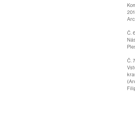
Kom
201
Arc
Č. 
Nás
Ple
Č. 
Vst
kra
(Ar
Fil