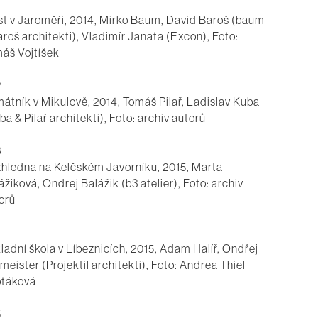
t v Jaroměři, 2014, Mirko Baum, David Baroš (baum
aroš architekti), Vladimír Janata (Excon), Foto:
áš Vojtíšek
2
átník v Mikulově, 2014, Tomáš Pilař, Ladislav Kuba
ba & Pilař architekti), Foto: archiv autorů
3
hledna na Kelčském Javorníku, 2015, Marta
ážiková, Ondrej Balážik (b3 atelier), Foto: archiv
orů
4
ladní škola v Líbeznicích, 2015, Adam Halíř, Ondřej
meister (Projektil architekti), Foto: Andrea Thiel
táková
5