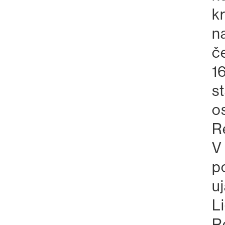
k
n
če
16
s
o
R
V 
p
u
L
R